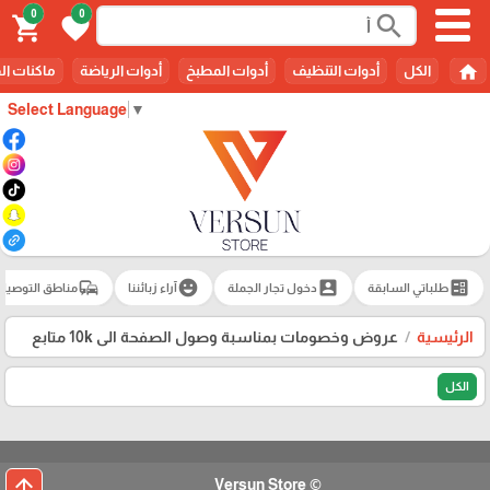
0
0
search
shopping_cart
favorite
home
الكل
أدوات التنظيف
أدوات المطبخ
أدوات الرياضة
ماكنات ال
Select Language
▼
commute
emoji_emotions
account_box
ballot
طلباتي السابقة
دخول تجار الجملة
آراء زبائننا
مناطق التوصيل
الرئيسية
عروض وخصومات بمناسبة وصول الصفحة الى 10k متابع
الكل
arrow_upward
© Versun Store