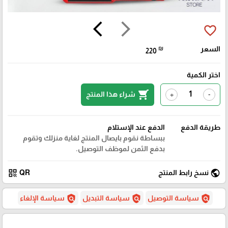
arrow_back_ios
arrow_forward_ios
favorite_border
السعر
₪
220
اختر الكمية
shopping_cart
شراء هذا المنتج
+
-
طريقة الدفع
الدفع عند الإستلام
ببساطة نقوم بايصال المنتج لغاية منزلك وتقوم
بدفع الثمن لموظف التوصيل.
qr_code
public
نسخ رابط المنتج
QR
policy
policy
policy
سياسة التوصيل
سياسة التبديل
سياسة الإلغاء