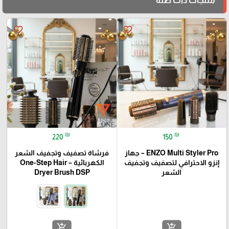
منتجات ذات صلة
favorite_border
favorite_border
₪
₪
220
150
ENZO Multi Styler Pro – جهاز
فرشاة تصفيف وتجفيف الشعر
إنزو الاحترافي لتصفيف وتجفيف
الكهربائية – One-Step Hair
الشعر
Dryer Brush DSP
add_shopping_cart
add_shopping_cart