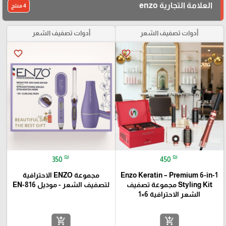
العلامة التجارية enzo
4 منتج
أدوات تصفيف الشعر
أدوات تصفيف الشعر
favorite_border
favorite_border
₪
₪
350
450
Enzo Keratin – Premium 6-in-1
مجموعة ENZO الاحترافية
Styling Kit مجموعة تصفيف
لتصفيف الشعر - موديل EN-816
الشعر الاحترافية 6×1
add_shopping_cart
add_shopping_cart