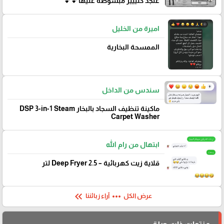
عنجد كتييير مبسوطة عليها💕💕
اميرة من الخليل
الممسحة البخارية
سندس من الداخل
ماكينة تنظيف السجاد بالبخار DSP 3-in-1 Steam
Carpet Washer
ابتهال من رام الله
قلاية زيت كهربائية – Deep Fryer 2.5 لتر
keyboard_double_arrow_left
more_horiz
عرض الكل
آراء زبائننا