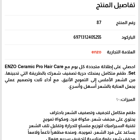
تفاصيل المنتج
رقم المنتج
87
الباركود
6971312405255
العلامة التجارية
enzo
احصلي على إطلالة متجددة كل يوم مع ENZO Ceramic Pro Hair Care
Set. طقم متكامل يمنحك حرية تصفيف شعرك بالطريقة التي تحبينها،
من الشعر الأملس إلى التمويج الأنيق، مع أداء ثابت وتصميم عملي
يجعل العناية بالشعر أسهل وأسرع.
الميزات:✨
طقم متكامل لتجفيف وتصفيف الشعر باحتراف
يحتوي على مجفف شعر، مكواة فرد، ومكواة تمويج
تقنية السيراميك لتوزيع متساوٍ للحرارة وتقليل تلف الشعر
يساعد على فرد الشعر، تمويجه، ومنحه مظهراً ناعماً ولامعاً
مجفف شعر بقوة مناسبة لتجفيف سريع وفعال