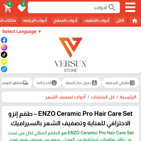
0
0
search
shopping_cart
favorite
home
الكل
أدوات التنظيف
أدوات المطبخ
أدوات الرياضة
ماكنات ال
Select Language
▼
commute
emoji_emotions
account_box
ballot
طلباتي السابقة
دخول تجار الجملة
آراء زبائننا
مناطق التوصيل
الرئيسية
كل المنتجات
أدوات تصفيف الشعر
ENZO Ceramic Pro Hair Care Set – طقم إنزو
الاحترافي للعناية وتصفيف الشعر بالسيراميك
ENZO Ceramic Pro Hair Care Set هو الطقم المثالي لكل من تبحث
عن نتائج صالونات احترافية من المنزل. يجمع بين مجفف شعر قوي