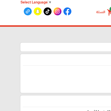
Select Language
▼
shoppin
السلة