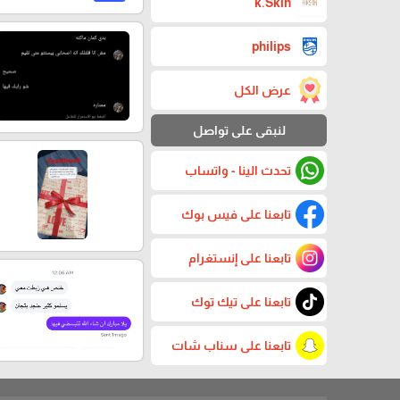
k.Skin
philips
عرض الكل
لنبقى على تواصل
تحدث الينا - واتساب
تابعنا على فيس بوك
تابعنا على إنستغرام
تابعنا على تيك توك
تابعنا على سناب شات