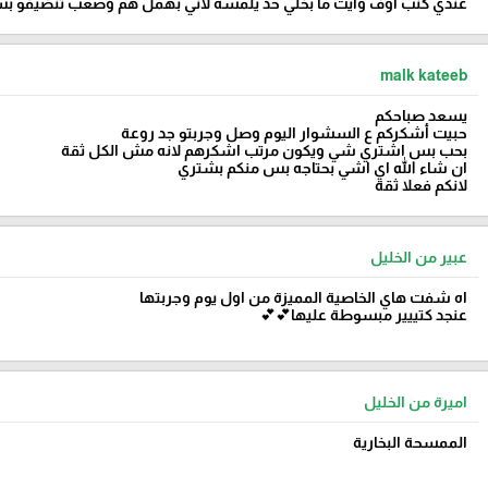
عندي كنب اوف وايت ما بخلي حد يلمسه لاني بهمل هم وصعب تنضيفو بس 
malk kateeb
يسعد صباحكم
حبيت أشكركم ع السشوار اليوم وصل وجربتو جد روعة
بحب بس اشتري شي ويكون مرتب اشكرهم لانه مش الكل ثقة
ان شاء الله اي اشي بحتاجه بس منكم بشتري
لانكم فعلا ثقة
عبير من الخليل
اه شفت هاي الخاصية المميزة من اول يوم وجربتها
عنجد كتييير مبسوطة عليها💕💕
اميرة من الخليل
الممسحة البخارية