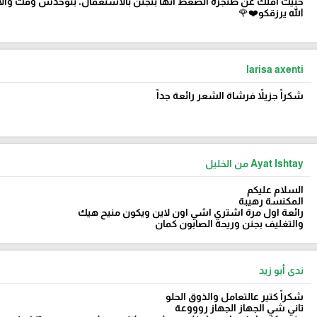
حبيت اقلك عن طنجرة الضغط انها بتجنن بالاستعمال، بتوخدش وقت والا
الله يرزقكو❤️🌹
larisa axenti
شكراً جزيلاً فرشاة الشعر رائعة جداً
Ayat Ishtay من الخليل
السلام عليكم
المكنسة رهيبة
رائعة اول مرة اشتري اشي اون لاين ويكون منيح هيك
والتغليف بجنن وريحة الصابون كمان
ندى أبو زيد
شكراً كتير عالتعامل والذوق الحلو
تاني شي الجهاز الجهاز روووعة