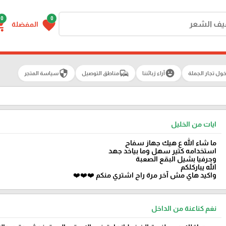
0
0
g_cart
favorite
المفضلة
security
commute
emoji_emotions
ول تجار الجملة
آراء زبائننا
مناطق التوصيل
سياسة المتجر
ايات من الخليل
ما شاء الله ع هيك جهاز سفاح
استخدامه كتير سهل وما بياخد جهد
وحرفيا بشيل البقع الصعبة
الله يباركلكم
واكيد هاي مش آخر مرة راح اشتري منكم ❤️❤️❤️
نغم كناعنة من الداخل