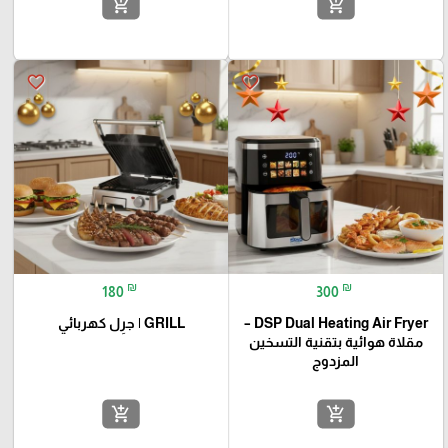
add_shopping_cart
add_shopping_cart
favorite_border
favorite_border
₪
₪
180
300
DSP Dual Heating Air Fryer –
GRILL | جرِل كهربائي
مقلاة هوائية بتقنية التسخين
المزدوج
add_shopping_cart
add_shopping_cart