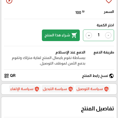
play_circle_outline
favorite_border
السعر
₪
100
اختر الكمية
shopping_cart
شراء هذا المنتج
+
-
طريقة الدفع
الدفع عند الإستلام
ببساطة نقوم بايصال المنتج لغاية منزلك وتقوم
بدفع الثمن لموظف التوصيل.
qr_code
public
نسخ رابط المنتج
QR
policy
policy
policy
سياسة التوصيل
سياسة التبديل
سياسة الإلغاء
تفاصيل المنتج