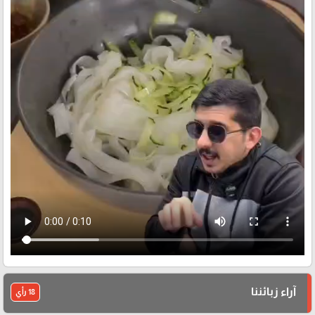
آراء زبائننا
18 رأي