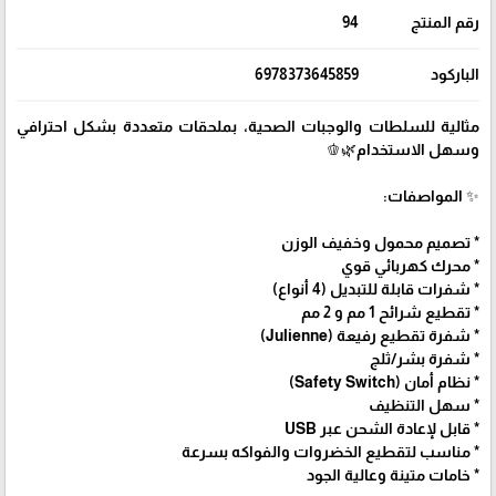
رقم المنتج
94
الباركود
6978373645859
مثالية للسلطات والوجبات الصحية، بملحقات متعددة بشكل احترافي
وسهل الاستخدام🌿🫑
✨ المواصفات:
* تصميم محمول وخفيف الوزن
* محرك كهربائي قوي
* شفرات قابلة للتبديل (4 أنواع)
* تقطيع شرائح 1 مم و 2 مم
* شفرة تقطيع رفيعة (Julienne)
* شفرة بشر/ثلج
* نظام أمان (Safety Switch)
* سهل التنظيف
* قابل لإعادة الشحن عبر USB
* مناسب لتقطيع الخضروات والفواكه بسرعة
* خامات متينة وعالية الجود