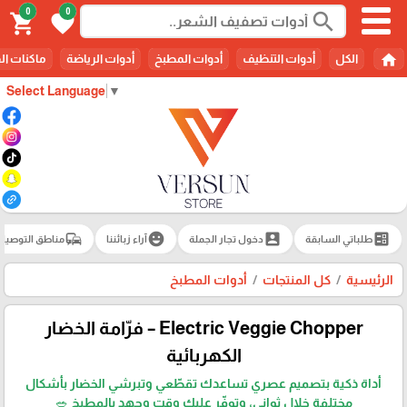
0
0
search
shopping_cart
favorite
home
الكل
أدوات التنظيف
أدوات المطبخ
أدوات الرياضة
ماكنات ال
Select Language
▼
commute
emoji_emotions
account_box
ballot
طلباتي السابقة
دخول تجار الجملة
آراء زبائننا
مناطق التوصيل
الرئيسية
كل المنتجات
أدوات المطبخ
Electric Veggie Chopper – فرّامة الخضار
الكهربائية
أداة ذكية بتصميم عصري تساعدك تقطّعي وتبرشي الخضار بأشكال
مختلفة خلال ثواني، وتوفّر عليك وقت وجهد بالمطبخ 🥗