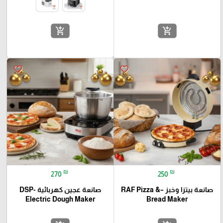
add_shopping_cart
add_shopping_cart
favorite_border
favorite_border
₪
₪
270
250
صانعة بيتزا وخبز –RAF Pizza &
صانعة عجين كهربائية -DSP
Electric Dough Maker
Bread Maker