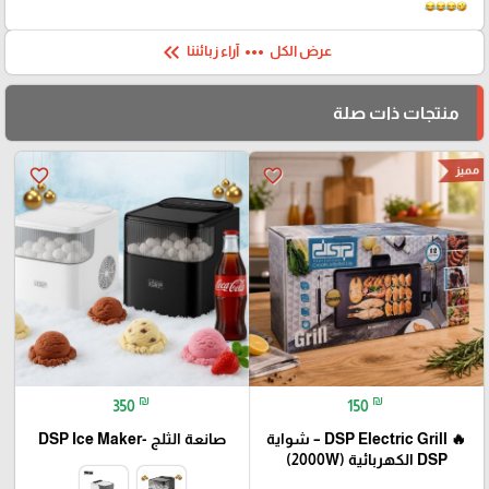
keyboard_double_arrow_left
more_horiz
عرض الكل
آراء زبائننا
منتجات ذات صلة
مميز
favorite_border
favorite_border
₪
₪
350
150
🔥 DSP Electric Grill – شواية
صانعة الثلج -DSP Ice Maker
DSP الكهربائية (2000W)