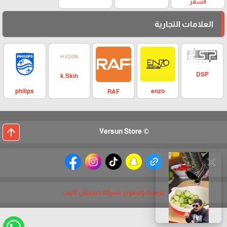
الشعر
العلامات التجارية
DSP
k.Skin
philips
enzo
RAF
arrow_upward
© Versun Store
close
برمجة وتطوير شركة ديجيتال لايف