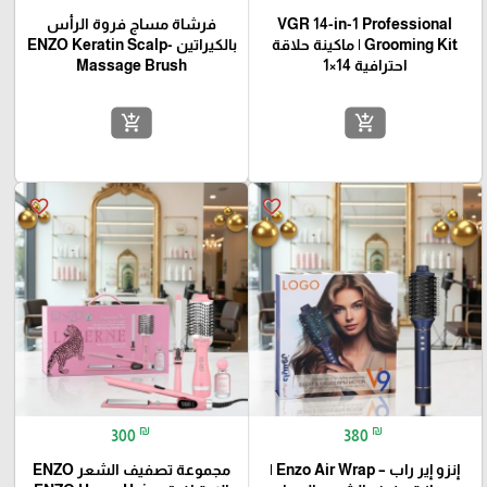
VGR 14-in-1 Professional
فرشاة مساج فروة الرأس
Grooming Kit | ماكينة حلاقة
بالكيراتين -ENZO Keratin Scalp
احترافية 14×1
Massage Brush
add_shopping_cart
add_shopping_cart
favorite_border
favorite_border
₪
₪
300
380
إنزو إير راب – Enzo Air Wrap |
مجموعة تصفيف الشعر ENZO