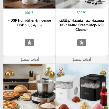
₪
₪
100
300
ممسحة البخار متعددة الوظائف
DSP Humidifier & Incense –
10×1-DSP 10-in-1 Steam Mop
مبخرة ورذاذ DSP
Cleaner
add_shopping_cart
add_shopping_cart
أدوات المطبخ
أدوات المطبخ
favorite_border
favorite_border