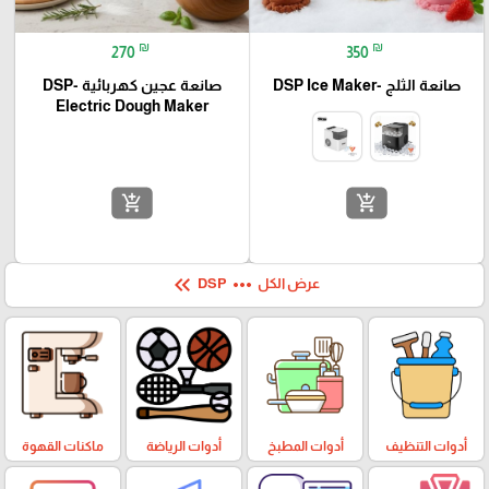
₪
₪
270
350
صانعة الثلج -DSP Ice Maker
صانعة عجين كهربائية -DSP
Electric Dough Maker
add_shopping_cart
add_shopping_cart
keyboard_double_arrow_left
more_horiz
عرض الكل
DSP
أدوات التنظيف
أدوات المطبخ
أدوات الرياضة
ماكنات القهوة