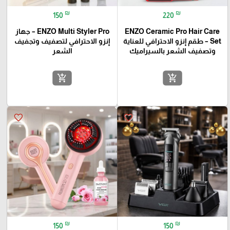
₪
₪
150
220
ENZO Ceramic Pro Hair Care
ENZO Multi Styler Pro – جهاز
Set – طقم إنزو الاحترافي للعناية
إنزو الاحترافي لتصفيف وتجفيف
وتصفيف الشعر بالسيراميك
الشعر
add_shopping_cart
add_shopping_cart
favorite_border
favorite_border
₪
₪
150
150