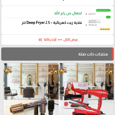
ابتهال من رام الله
قلاية زيت كهربائية – Deep Fryer 2.5 لتر
keyboard_double_arrow_left
more_horiz
عرض الكل
آراء زبائننا
منتجات ذات صلة
favorite_border
favorite_border