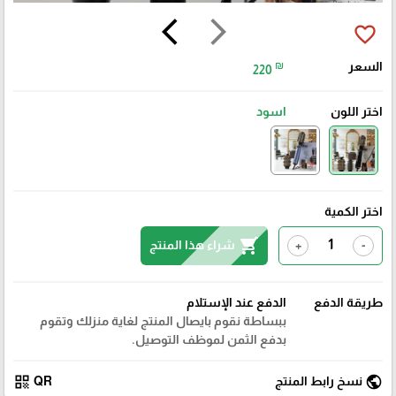
arrow_back_ios
arrow_forward_ios
favorite_border
السعر
₪
220
اختر اللون
اسود
اختر الكمية
shopping_cart
شراء هذا المنتج
+
-
طريقة الدفع
الدفع عند الإستلام
ببساطة نقوم بايصال المنتج لغاية منزلك وتقوم
بدفع الثمن لموظف التوصيل.
qr_code
public
نسخ رابط المنتج
QR