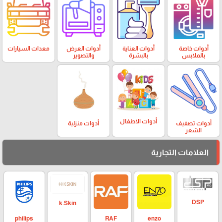
أدوات خاصة
أدوات العناية
أدوات العرض
معدات السيارات
بالملابس
بالبشرة
والتصوير
أدوات الاطفال
أدوات تصفيف
أدوات منزلية
الشعر
العلامات التجارية
DSP
k.Skin
philips
enzo
RAF