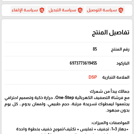
policy
policy
policy
سياسة التوصيل
سياسة التبديل
سياسة الإلغاء
تفاصيل المنتج
رقم المنتج
85
الباركود
6973773619455
العلامة التجارية
DSP
جمالك يبدأ من شعرك
مع فرشاة التصفيف الكهربائية One-Step، حرارة ذكية وتصميم احترافي
يجتمعوا ليعطوك تسريحة مرتبة، حجم طبيعي، ولمعان يدوم… كل يوم
بدون مجهود.
المواصفات والميزات:
•جهاز 3×1: تجفيف + تمليس + تكثيف/تمويج خفيف بخطوة واحدة