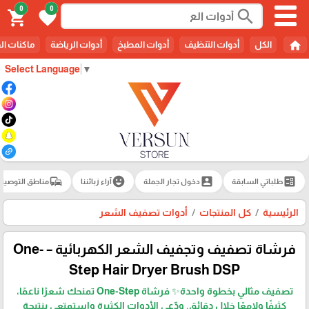
0
0
search
shopping_cart
favorite
home
الكل
أدوات التنظيف
أدوات المطبخ
أدوات الرياضة
ماكنات ال
Select Language
▼
commute
emoji_emotions
account_box
ballot
طلباتي السابقة
دخول تجار الجملة
آراء زبائننا
مناطق التوصيل
الرئيسية
كل المنتجات
أدوات تصفيف الشعر
فرشاة تصفيف وتجفيف الشعر الكهربائية – One-
Step Hair Dryer Brush DSP
تصفيف مثالي بخطوة واحدة✨ فرشاة One-Step تمنحك شعرًا ناعمًا،
كثيفًا ولامعًا خلال دقائق. ودّعي الأدوات الكثيرة واستمتعي بنتيجة