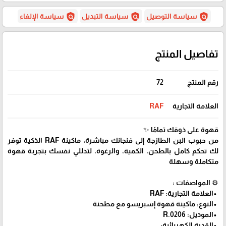
policy
policy
policy
سياسة التوصيل
سياسة التبديل
سياسة الإلغاء
تفاصيل المنتج
رقم المنتج
72
العلامة التجارية
RAF
قهوة على ذوقك تمامًا ✨
من حبوب البن الطازجة إلى فنجانك مباشرة، ماكينة RAF الذكية توفر
لك تحكم كامل بالطحن، الكمية، والرغوة، لتدللي نفسك بتجربة قهوة
متكاملة وسهلة
⚙️ المواصفات :
•العلامة التجارية: RAF
•النوع: ماكينة قهوة إسبريسو مع مطحنة
•الموديل: R.0206
•القدرة الكهربائية: