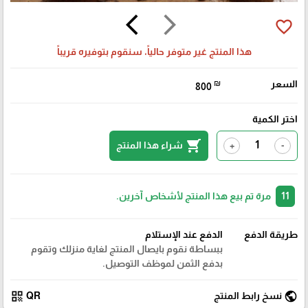
arrow_back_ios
arrow_forward_ios
favorite_border
هذا المنتج غير متوفر حالياً، سنقوم بتوفيره قريباً
السعر
₪
800
اختر الكمية
shopping_cart
شراء هذا المنتج
+
-
11
مرة تم بيع هذا المنتج لأشخاص آخرين.
طريقة الدفع
الدفع عند الإستلام
ببساطة نقوم بايصال المنتج لغاية منزلك وتقوم
بدفع الثمن لموظف التوصيل.
qr_code
public
نسخ رابط المنتج
QR