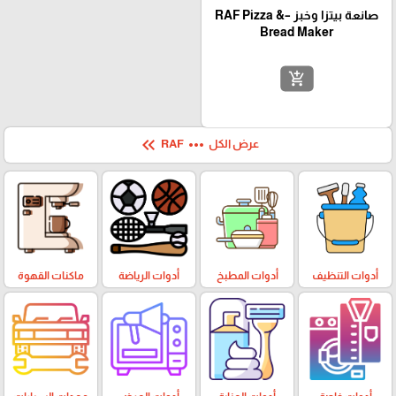
صانعة بيتزا وخبز –RAF Pizza &
Bread Maker
add_shopping_cart
keyboard_double_arrow_left
more_horiz
عرض الكل
RAF
أدوات التنظيف
أدوات المطبخ
أدوات الرياضة
ماكنات القهوة