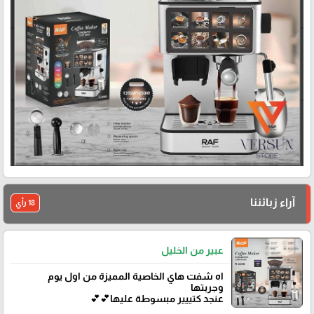
آراء زبائننا
18 رأي
عبير من الخليل
اه شفت هاي الخاصية المميزة من اول يوم
وجربتها
عنجد كتييير مبسوطة عليها💕💕