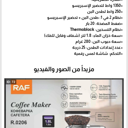
•1350 واط لتحضير الإسبريسو
•250 واط لطحن البن
•نظام 2 في 1: طحن البن + تحضير الإسبريسو
•ضغط المضخة: 20 بار
•نظام التسخين: Thermoblock
•سعة خزان الماء: 1.8 لتر (شفاف وقابل للفك)
•سعة حبوب البن: 280 غرام
•عدد إعدادات الطحن: 25 درجة
•التحكم: شاشة لمس رقمية
مزيداً من الصور والفيديو