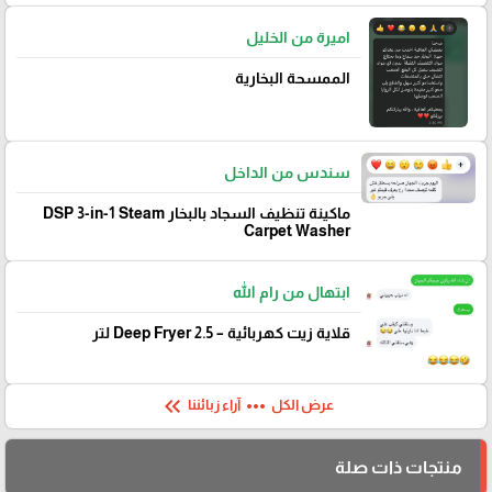
اميرة من الخليل
الممسحة البخارية
سندس من الداخل
ماكينة تنظيف السجاد بالبخار DSP 3-in-1 Steam
Carpet Washer
ابتهال من رام الله
قلاية زيت كهربائية – Deep Fryer 2.5 لتر
keyboard_double_arrow_left
more_horiz
عرض الكل
آراء زبائننا
منتجات ذات صلة