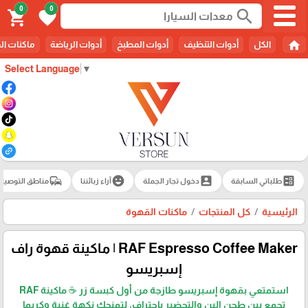
0
0
search
shopping_cart
favorite
home
الكل
أدوات التنظيف
أدوات المطبخ
أدوات الرياضة
ماكنات ال
Select Language
▼
commute
emoji_emotions
account_box
ballot
طلباتي السابقة
دخول تجار الجملة
آراء زبائننا
مناطق التوصيل
الرئيسية
كل المنتجات
ماكنات القهوة
RAF Espresso Coffee Maker | ماكينة قهوة راف
إسبريسو
استمتعي بقهوة إسبريسو طازجة من أول كبسة زر ☕ ماكينة RAF
تجمع بين طحن البن والتحضير باحتراف، لتمنحك نكهة غنية وكريما