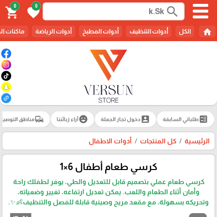
0
0
search
shopping_cart
favorite
home
الكل
أدوات التنظيف
أدوات المطبخ
أدوات الرياضة
ماكنات ال
commute
emoji_emotions
account_box
ballot
طلباتي السابقة
دخول تجار الجملة
آراء زبائننا
مناطق التوصيل
الرئيسية
كل المنتجات
أدوات الاطفال
كرسي طعام أطفال 6×1
كرسي طعام عملي بتصميم قابل للتعديل والطي، يوفر لطفلك راحة
وأمان أثناء الطعام واللعب. يمكن تعديل ارتفاعه، تغيير وضعياته،
وتحريكه بسهولة، مع مقعد مريح وصينية قابلة للفصل والتنظيف👶✨.