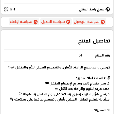
qr_code
public
نسخ رابط المنتج
QR
policy
policy
policy
سياسة التوصيل
سياسة التبديل
سياسة الإلغاء
تفاصيل المنتج
رقم المنتج
54
كرسي واحد بجمع الراحة، الأمان، والتصميم العملي للأم والطفل 👶✨
🪑 ٤ استخدامات مميزة:
كرسي طعام ثابت ومريح لإطعام الطفل 🍽️
مهد مريح للنوم والراحة بعد الأكل 💤
كرسي هزّاز لطيف ومريح يساعد على نوم الطفل بسهولة 🤍
مشّاية لتعليم الطفل المشي بأمان وتصميم يحافظ على سلامته 👣
✨ المميزات: