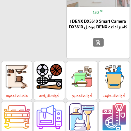
₪
120
DENX DX3610 Smart Camera |
كاميرا ذكية DENX موديل DX3610
add_shopping_cart
أدوات التنظيف
أدوات المطبخ
أدوات الرياضة
ماكنات القهوة