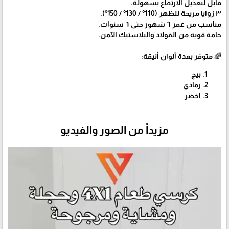
قابل لتعديل الارتفاع بسهولة.
٣ زوايا مريحة للظهر (110° / 130° / 150°).
مناسب من عمر ٦ شهور حتى ٦ سنوات.
خامة قوية من الفولاذ والبلاستيك الآمن.
🌈 متوفر بعدة ألوان أنيقة:
بيج
رمادي
اخضر
مزيداً من الصور والفيديو