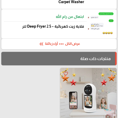
Carpet Washer
ابتهال من رام الله
قلاية زيت كهربائية – Deep Fryer 2.5 لتر
keyboard_double_arrow_left
more_horiz
عرض الكل
آراء زبائننا
منتجات ذات صلة
favorite_border