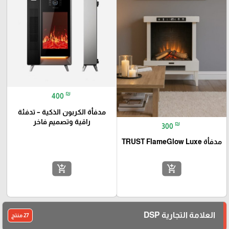
₪
400
مدفأة الكربون الذكية – تدفئة
راقية وتصميم فاخر
₪
300
مدفأة TRUST FlameGlow Luxe
add_shopping_cart
add_shopping_cart
العلامة التجارية DSP
27 منتج