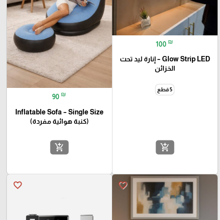
₪
100
Glow Strip LED – إنارة ليد تحت
الخزائن
5 قطع
₪
90
Inflatable Sofa – Single Size
(كنبة هوائية مفردة)
add_shopping_cart
add_shopping_cart
favorite_border
favorite_border