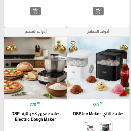
add_shopping_cart
add_shopping_cart
أدوات المطبخ
أدوات المطبخ
favorite_border
favorite_border
₪
₪
270
350
صانعة الثلج -DSP Ice Maker
صانعة عجين كهربائية -DSP
Electric Dough Maker