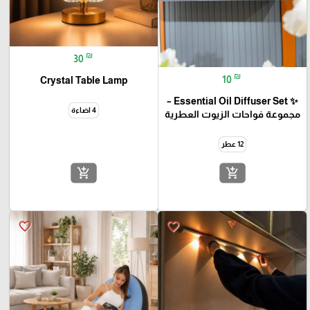
₪
30
₪
10
Crystal Table Lamp
✨ Essential Oil Diffuser Set –
4 اضاءة
مجموعة فواحات الزيوت العطرية
12 عطر
add_shopping_cart
add_shopping_cart
favorite_border
favorite_border