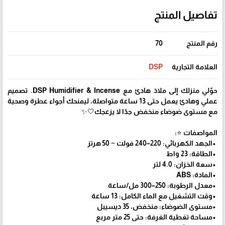
تفاصيل المنتج
رقم المنتج
70
العلامة التجارية
DSP
حوّلي منزلك إلى ملاذ هادئ مع DSP Humidifier & Incense. تصميم
عملي وهادئ يعمل حتى 13 ساعة متواصلة، ليمنحك أجواء عطرة وصحية
مع مستوى ضوضاء منخفض جدًا لا يزعجك🤍✨
المواصفات ⭐️:
•الجهد الكهربائي: 220–240 فولت ~ 50 هرتز
•الطاقة: 23 واط
•سعة الخزان: 4.0 لتر
•المادة: ABS
•معدل الرطوبة: 250–300 مل/ساعة
•وقت التشغيل مع الماء الكامل: 13 ساعة
•مستوى الضوضاء: منخفض، 35 ديسيبل
•مساحة تغطية الغرفة: حتى 25 متر مربع