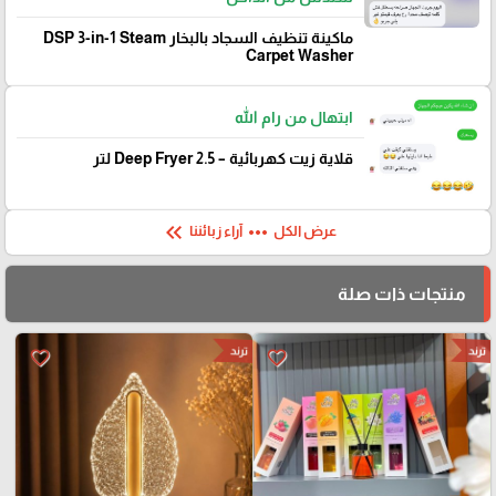
ماكينة تنظيف السجاد بالبخار DSP 3-in-1 Steam
Carpet Washer
ابتهال من رام الله
قلاية زيت كهربائية – Deep Fryer 2.5 لتر
keyboard_double_arrow_left
more_horiz
عرض الكل
آراء زبائننا
منتجات ذات صلة
ترند
ترند
favorite_border
favorite_border