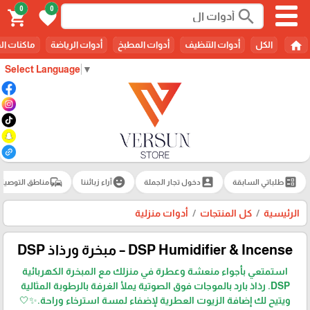
0
0
search
shopping_cart
favorite
home
الكل
أدوات التنظيف
أدوات المطبخ
أدوات الرياضة
ماكنات ال
Select Language
▼
commute
emoji_emotions
account_box
ballot
طلباتي السابقة
دخول تجار الجملة
آراء زبائننا
مناطق التوصيل
الرئيسية
كل المنتجات
أدوات منزلية
DSP Humidifier & Incense – مبخرة ورذاذ DSP
استمتعي بأجواء منعشة وعطرة في منزلك مع المبخرة الكهربائية
DSP. رذاذ بارد بالموجات فوق الصوتية يملأ الغرفة بالرطوبة المثالية
ويتيح لك إضافة الزيوت العطرية لإضفاء لمسة استرخاء وراحة.✨🤍