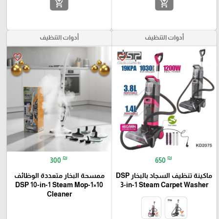
add_shopping_cart
add_shopping_cart
أدوات التنظيف
أدوات التنظيف
favorite_border
favorite_border
₪
₪
300
650
ماكينة تنظيف السجاد بالبخار DSP
ممسحة البخار متعددة الوظائف
10×1-DSP 10-in-1 Steam Mop
3-in-1 Steam Carpet Washer
Cleaner