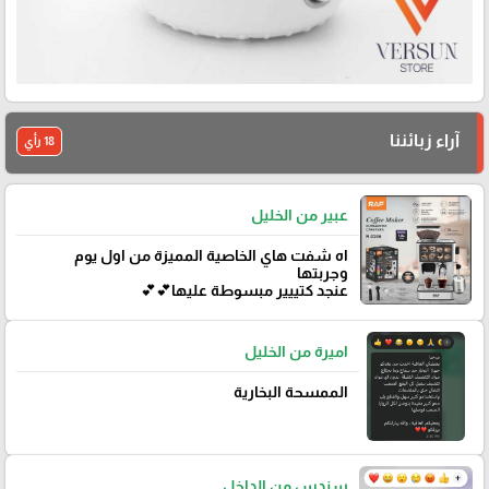
آراء زبائننا
18 رأي
عبير من الخليل
اه شفت هاي الخاصية المميزة من اول يوم
وجربتها
عنجد كتييير مبسوطة عليها💕💕
اميرة من الخليل
الممسحة البخارية
سندس من الداخل