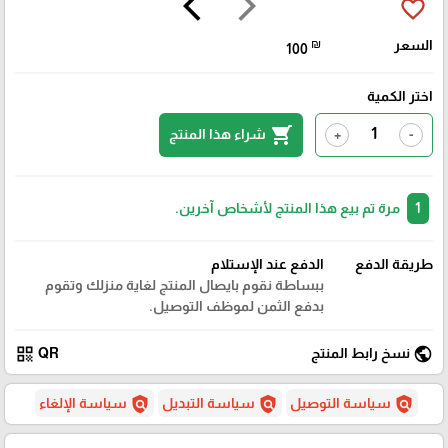
arrow_back_ios
arrow_forward_ios
favorite_border
السعر
₪
100
اختر الكمية
shopping_cart
شراء هذا المنتج
+
-
1
مرة تم بيع هذا المنتج لأشخاص آخرين.
طريقة الدفع
الدفع عند الإستلام
ببساطة نقوم بايصال المنتج لغاية منزلك وتقوم
بدفع الثمن لموظف التوصيل.
qr_code
public
نسخ رابط المنتج
QR
policy
policy
policy
سياسة التوصيل
سياسة التبديل
سياسة الإلغاء