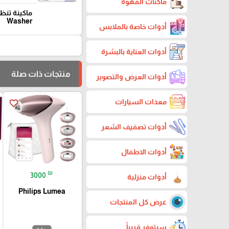
ماكنات القهوة
Washer
أدوات خاصة بالملابس
أدوات العناية بالبشرة
منتجات ذات صلة
أدوات العرض والتصوير
معدات السيارات
favorite_border
أدوات تصفيف الشعر
أدوات الاطفال
₪
3000
أدوات منزلية
Philips Lumea
عرض كل المنتجات
سيتوفر قريباً