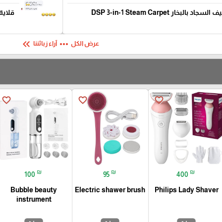
ماكينة تنظيف السجاد بالبخار DSP 3-in-1 Steam Carpet
قلاية زيت
keyboard_double_arrow_left
more_horiz
عرض الكل
آراء زبائننا
favorite_border
favorite_border
favorite_border
₪
₪
₪
100
95
400
Bubble beauty
Electric shawer brush
Philips Lady Shaver
instrument