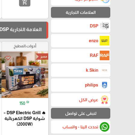
add_shopping_cart
العلامات التجارية
DSP
العلامة التجارية DSP
enzo
أدوات المطبخ
RAF
مميز
favorite_border
k.Skin
philips
عرض الكل
₪
150
🔥 DSP Electric Grill –
لنبقى على تواصل
شواية DSP الكهربائية
(2000W)
تحدث الينا - واتساب