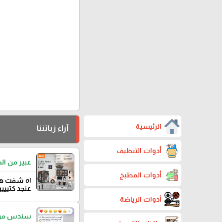
الرئيسية
آراء زبائننا
أدوات التنظيف
عبير من ال
أدوات المطبخ
اه شفت هاي
عنجد كتييي
أدوات الرياضة
سندس من 