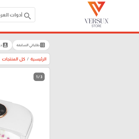
search
account_box
ballot
طلباتي السابقة
دخ
الرئيسية
كل المنتجات
1 / 3