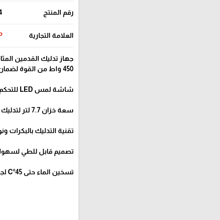
رقم المنتج
4
العلامة التجارية
P
جهاز تدليك القدمين المثا
450 واط من القوة لضمان أداء ممتاز.
شاشة لمس LED للتحكم السهل والمريح.
سعة خزان 7.7 لتر لتدليك طويل دون الحاجة لإعادة الملء.
تقنية التدليك بالبكرات و
تصميم قابل للطي لسهولة 
تسخين الماء حتى 45°C لجعل جلسات التدليك أكثر راحة.