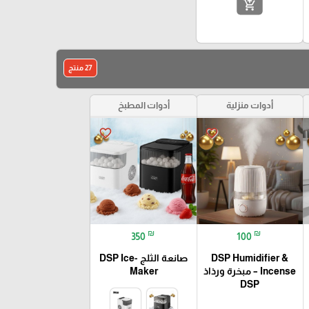
add_shopping_cart
27 منتج
أدوات منزلية
أدوات المطبخ
favorite_border
favorite_border
₪
₪
350
100
DSP Humidifier &
صانعة الثلج -DSP Ice
Incense – مبخرة ورذاذ
Maker
DSP