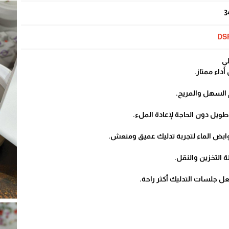
3
DS
لي
نوابض الماء لتجربة تدليك عميق ومنعش.
التخزين والنقل.