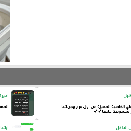
خليل
اميرة
 الخاصية المميزة من اول يوم وجربتها
الممس
ر مبسوطة عليها💕💕
الداخل
ابتها