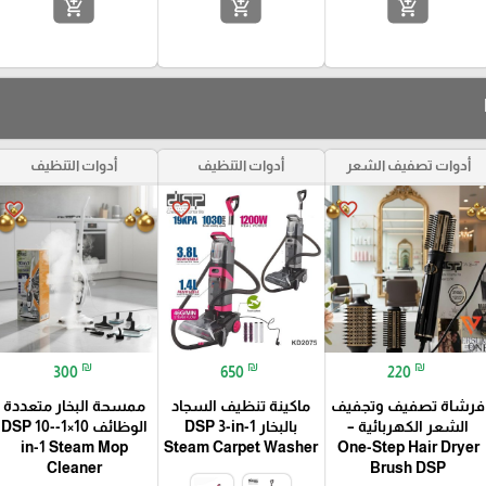
add_shopping_cart
add_shopping_cart
add_shopping_cart
أدوات تصفيف الشعر
أدوات التنظيف
أدوات التنظيف
favorite_border
favorite_border
favorite_border
₪
₪
₪
300
650
220
فرشاة تصفيف وتجفيف
ماكينة تنظيف السجاد
ممسحة البخار متعددة
الشعر الكهربائية –
بالبخار DSP 3-in-1
الوظائف 10×1-DSP 10-
in-1 Steam Mop
Steam Carpet Washer
One-Step Hair Dryer
Cleaner
Brush DSP