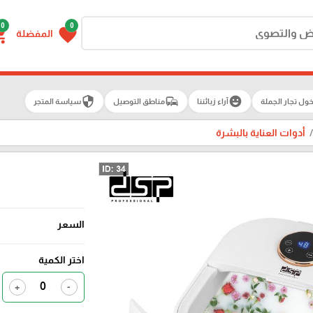
0
0
g_cart
favorite
المفضلة
security
commute
emoji_emotions
ول تجار الجملة
آراء زبائننا
مناطق التوصيل
سياسة المتجر
أدوات العناية بالبشرة
السعر
اختر الكمية
+
-