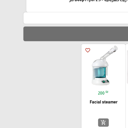
favorite_border
₪
200
Facial steamer
add_shopping_cart