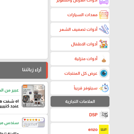
معدات السيارات
أدوات تصفيف الشعر
أدوات الاطفال
أدوات منزلية
آراء زبائننا
عرض كل المنتجات
سيتوفر قريباً
عبير من ال
اه شفت هاي
العلامات التجارية
عنجد كتييي
DSP
سندس من 
enzo