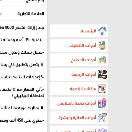
العلامة التجارية
s
جهاز إزالة الشعر Philips Lumea 9000
الرئيسية
️ - تقنية IPL آمنة وفعالة تقلل من نمو الشعر بنسبة تصل إلى 92% خلال 3 جلسات فقط!
أدوات التنظيف
-يعمل بسلك وبدون سلك –
أدوات المطبخ
📱 يتصل بتطبيق ذكي يسا
أدوات الرياضة
-5 إعدادات للطاقة لتناسب جميع أنواع البشرة والشعر.
ماكنات القهوة
-يأتي ال
لمنطقة البيكييني)
أدوات خاصة بالملابس
🔋 بطارية قوية قابلة لل
أدوات العناية بالبشرة
-يحتوي على 450 ألف ومضة
أدوات العرض والتصوير