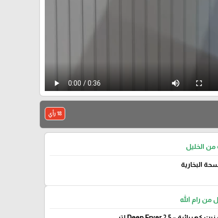
18 رأي
 من الخليل
حة البخارية
ل من رام الله
 كهربائية – Deep Fryer 2.5 لتر