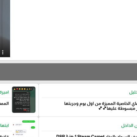
خليل
اميرة
 الخاصية المميزة من اول يوم وجربتها
الممس
ر مبسوطة عليها💕💕
الداخل
ابتها
ماكينة تنظيف السجاد بالبخار DSP 3-in-1 Steam Carpet
قلاية زيت