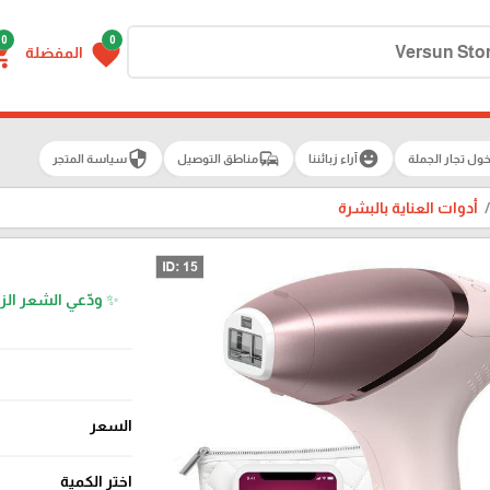
0
0
g_cart
favorite
المفضلة
security
commute
emoji_emotions
ول تجار الجملة
آراء زبائننا
مناطق التوصيل
سياسة المتجر
أدوات العناية بالبشرة
السعر
اختر الكمية