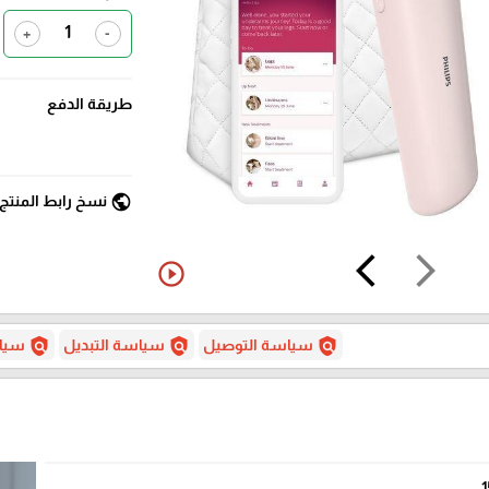
+
-
طريقة الدفع
public
نسخ رابط المنتج
arrow_back_ios
arrow_forward_ios
play_circle_outline
policy
policy
policy
سياسة التوصيل
سياسة التبديل
سياس
1