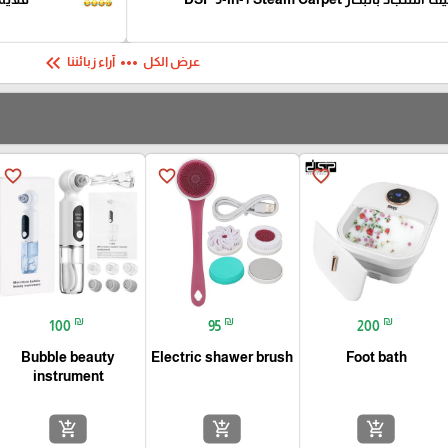
keyboard_double_arrow_left
more_horiz
عرض الكل
آراء زبائننا
favorite_border
favorite_border
favorite_border
₪
₪
₪
100
95
200
Bubble beauty
Electric shawer brush
Foot bath
instrument
add_shopping_cart
add_shopping_cart
add_shopping_cart