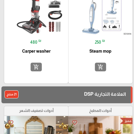
₪
₪
480
250
Carper washer
Steam mop
add_shopping_cart
add_shopping_cart
العلامة التجارية DSP
21 منتج
أدوات المطبخ
أدوات تصفيف الشعر
مميز
favorite_border
favorite_border