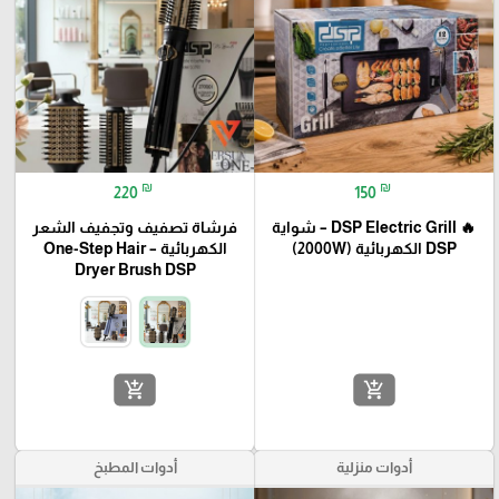
₪
₪
220
150
🔥 DSP Electric Grill – شواية
فرشاة تصفيف وتجفيف الشعر
DSP الكهربائية (2000W)
الكهربائية – One-Step Hair
Dryer Brush DSP
add_shopping_cart
add_shopping_cart
أدوات منزلية
أدوات المطبخ