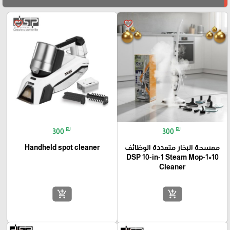
favorite_border
favorite_border
₪
₪
300
300
ممسحة البخار متعددة الوظائف
Handheld spot cleaner
10×1-DSP 10-in-1 Steam Mop
Cleaner
add_shopping_cart
add_shopping_cart