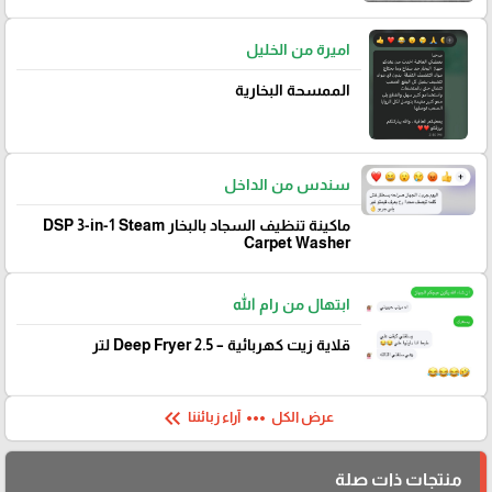
اميرة من الخليل
الممسحة البخارية
سندس من الداخل
ماكينة تنظيف السجاد بالبخار DSP 3-in-1 Steam
Carpet Washer
ابتهال من رام الله
قلاية زيت كهربائية – Deep Fryer 2.5 لتر
keyboard_double_arrow_left
more_horiz
عرض الكل
آراء زبائننا
منتجات ذات صلة