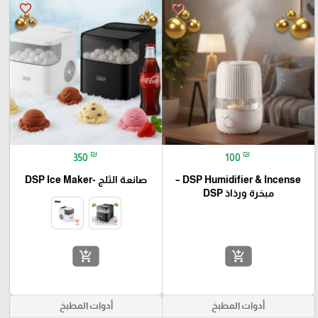
favorite_border
favorite_border
₪
₪
350
100
DSP Humidifier & Incense –
صانعة الثلج -DSP Ice Maker
مبخرة ورذاذ DSP
add_shopping_cart
add_shopping_cart
أدوات المطبخ
أدوات المطبخ