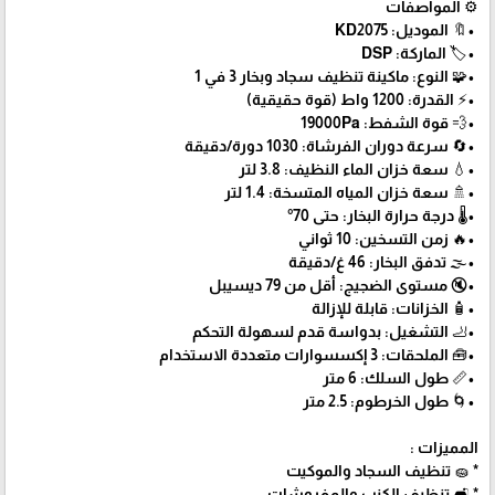
⚙️ المواصفات
•🔖 الموديل: KD2075
•🏷️ الماركة: DSP
•🧩 النوع: ماكينة تنظيف سجاد وبخار 3 في 1
•⚡ القدرة: 1200 واط (قوة حقيقية)
•💨 قوة الشفط: 19000Pa
•🔄 سرعة دوران الفرشاة: 1030 دورة/دقيقة
•💧 سعة خزان الماء النظيف: 3.8 لتر
•🚿 سعة خزان المياه المتسخة: 1.4 لتر
•🌡️ درجة حرارة البخار: حتى 70°
•🔥 زمن التسخين: 10 ثواني
•🌫️ تدفق البخار: 46 غ/دقيقة
•🔇 مستوى الضجيج: أقل من 79 ديسيبل
•🧴 الخزانات: قابلة للإزالة
•🦶 التشغيل: بدواسة قدم لسهولة التحكم
•🧰 الملحقات: 3 إكسسوارات متعددة الاستخدام
•📏 طول السلك: 6 متر
•🌀 طول الخرطوم: 2.5 متر
المميزات :
* 🧽 تنظيف السجاد والموكيت
* 🛋️ تنظيف الكنب والمفروشات