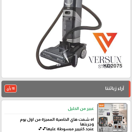
آراء زبائننا
18 رأي
عبير من الخليل
اه شفت هاي الخاصية المميزة من اول يوم
وجربتها
عنجد كتييير مبسوطة عليها💕💕