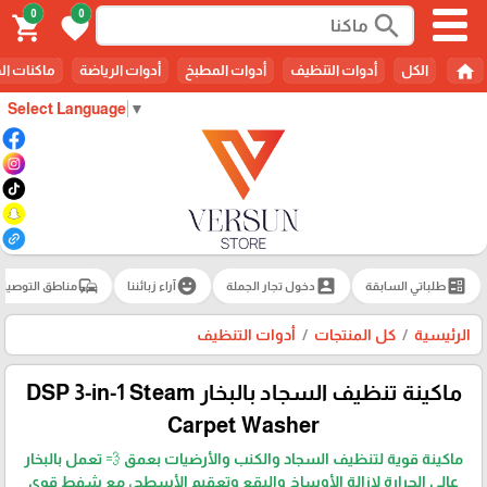
0
0
search
shopping_cart
favorite
home
الكل
أدوات التنظيف
أدوات المطبخ
أدوات الرياضة
ماكنات ال
Select Language
▼
commute
emoji_emotions
account_box
ballot
طلباتي السابقة
دخول تجار الجملة
آراء زبائننا
مناطق التوصيل
الرئيسية
كل المنتجات
أدوات التنظيف
ماكينة تنظيف السجاد بالبخار DSP 3-in-1 Steam
Carpet Washer
ماكينة قوية لتنظيف السجاد والكنب والأرضيات بعمق 💨 تعمل بالبخار
عالي الحرارة لإزالة الأوساخ والبقع وتعقيم الأسطح، مع شفط قوي