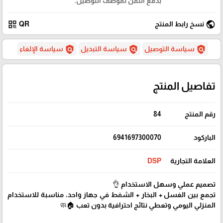
بدفع الثمن لموظف التوصيل.
qr_code
public
نسخ رابط المنتج
QR
policy
policy
policy
سياسة التوصيل
سياسة التبديل
سياسة الإلغاء
تفاصيل المنتج
رقم المنتج
84
الباركود
6941697300070
العلامة التجارية
DSP
تصميم عملي وسهل الاستخدام 👌
تجمع بين الغسل + البخار + الشفط في جهاز واحد، مناسبة للاستخدام
المنزلي اليومي وتعطي نتائج احترافية بدون تعب 🏠🧼