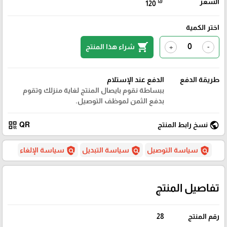
السعر
₪
120
اختر الكمية
shopping_cart
شراء هذا المنتج
+
-
طريقة الدفع
الدفع عند الإستلام
ببساطة نقوم بايصال المنتج لغاية منزلك وتقوم
بدفع الثمن لموظف التوصيل.
qr_code
public
نسخ رابط المنتج
QR
policy
policy
policy
سياسة التوصيل
سياسة التبديل
سياسة الإلغاء
تفاصيل المنتج
رقم المنتج
28