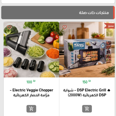
منتجات ذات صلة
مميز
favorite_border
favorite_border
₪
₪
100
150
🔥 DSP Electric Grill – شواية
Electric Veggie Chopper –
DSP الكهربائية (2000W)
فرّامة الخضار الكهربائية
add_shopping_cart
add_shopping_cart