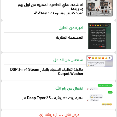
اه شفت هاي الخاصية المميزة من اول يوم
وجربتها
عنجد كتييير مبسوطة عليها💕💕
اميرة من الخليل
الممسحة البخارية
سندس من الداخل
ماكينة تنظيف السجاد بالبخار DSP 3-in-1 Steam
Carpet Washer
ابتهال من رام الله
قلاية زيت كهربائية – Deep Fryer 2.5 لتر
keyboard_double_arrow_left
more_horiz
عرض الكل
آراء زبائننا