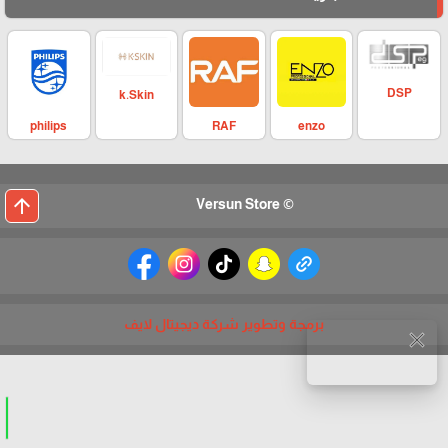
DSP
k.Skin
philips
enzo
RAF
arrow_upward
© Versun Store
برمجة وتطوير شركة ديجيتال لايف
close