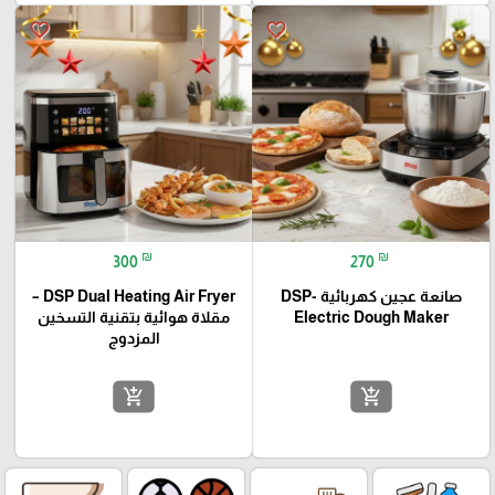
favorite_border
favorite_border
₪
₪
300
270
صانعة عجين كهربائية -DSP
DSP Dual Heating Air Fryer –
Electric Dough Maker
مقلاة هوائية بتقنية التسخين
المزدوج
add_shopping_cart
add_shopping_cart