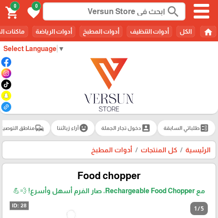
0
0
search
shopping_cart
favorite
home
الكل
أدوات التنظيف
أدوات المطبخ
أدوات الرياضة
ماكنات ال
Select Language
▼
commute
emoji_emotions
account_box
ballot
طلباتي السابقة
دخول تجار الجملة
آراء زبائننا
مناطق التوصيل
الرئيسية
كل المنتجات
أدوات المطبخ
Food chopper
مع Rechargeable Food Chopper، صار الفرم أسهل وأسرع! 💨💪
1 / 5