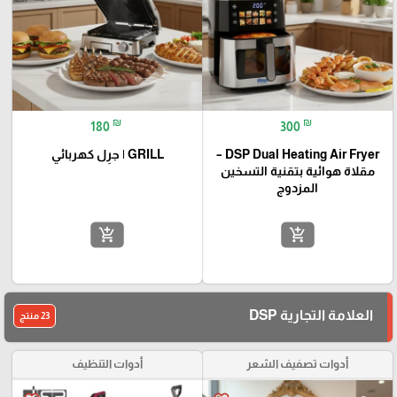
₪
₪
180
300
DSP Dual Heating Air Fryer –
GRILL | جرِل كهربائي
مقلاة هوائية بتقنية التسخين
المزدوج
add_shopping_cart
add_shopping_cart
العلامة التجارية DSP
23 منتج
أدوات تصفيف الشعر
أدوات التنظيف