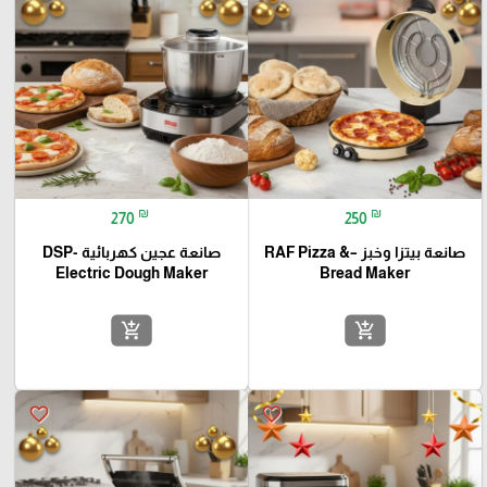
₪
₪
270
250
صانعة بيتزا وخبز –RAF Pizza &
صانعة عجين كهربائية -DSP
Electric Dough Maker
Bread Maker
add_shopping_cart
add_shopping_cart
favorite_border
favorite_border