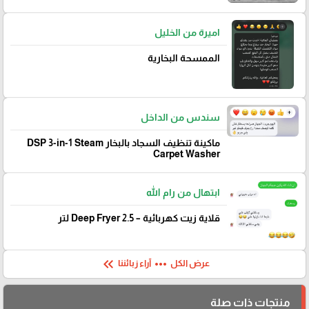
اميرة من الخليل
الممسحة البخارية
سندس من الداخل
ماكينة تنظيف السجاد بالبخار DSP 3-in-1 Steam
Carpet Washer
ابتهال من رام الله
قلاية زيت كهربائية – Deep Fryer 2.5 لتر
keyboard_double_arrow_left
more_horiz
عرض الكل
آراء زبائننا
منتجات ذات صلة