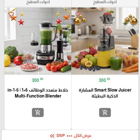
أدوات المطبخ
أدوات المطبخ
favorite_border
favorite_border
₪
₪
300
300
Smart Slow Juicer العصّارة
خلاط متعدد الوظائف 6×1 | 6-in-1
الذكية البطيئة
Multi-Function Blender
add_shopping_cart
add_shopping_cart
keyboard_double_arrow_left
more_horiz
عرض الكل
DSP