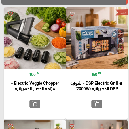
مميز
favorite_border
favorite_border
₪
₪
100
150
🔥 DSP Electric Grill – شواية
Electric Veggie Chopper –
DSP الكهربائية (2000W)
فرّامة الخضار الكهربائية
add_shopping_cart
add_shopping_cart
favorite_border
favorite_border