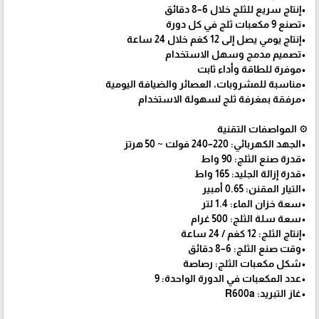
•إنتاج سريع للثلج خلال 6–8 دقائق
•تصنع 9 مكعبات ثلج في كل دورة
•إنتاج يومي يصل إلى 12 كغم خلال 24 ساعة
•تصميم مدمج وسهل الاستخدام
•موفرة للطاقة وأداء ثابت
•مناسبة للمشروبات، العصائر والضيافة اليومية
•مرفقة بمغرفة ثلج لسهولة الاستخدام
⚙️ المواصفات التقنية
•الجهد الكهربائي: 220–240 فولت ~ 50 هرتز
•قدرة صنع الثلج: 90 واط
•قدرة إزالة الجليد: 165 واط
•التيار المقنن: 0.65 أمبير
•سعة خزان الماء: 1.4 لتر
•سعة سلة الثلج: 500 غرام
•إنتاج الثلج: 12 كغم / 24 ساعة
•وقت صنع الثلج: 6–8 دقائق
•شكل مكعبات الثلج: رصاصة
•عدد المكعبات في الدورة الواحدة: 9
•غاز التبريد: R600a