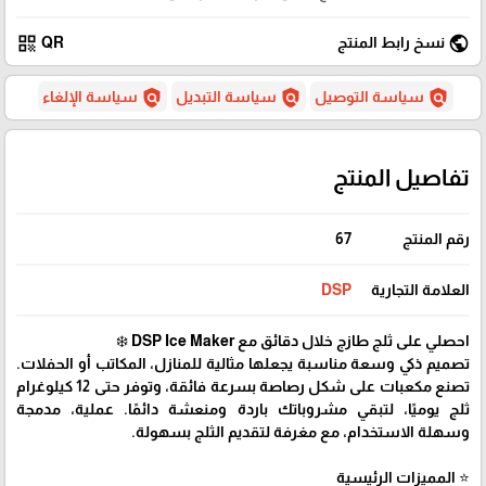
qr_code
public
نسخ رابط المنتج
QR
policy
policy
policy
سياسة التوصيل
سياسة التبديل
سياسة الإلغاء
تفاصيل المنتج
رقم المنتج
67
العلامة التجارية
DSP
احصلي على ثلج طازج خلال دقائق مع DSP Ice Maker ❄️
تصميم ذكي وسعة مناسبة يجعلها مثالية للمنازل، المكاتب أو الحفلات.
تصنع مكعبات على شكل رصاصة بسرعة فائقة، وتوفر حتى 12 كيلوغرام
ثلج يوميًا، لتبقي مشروباتك باردة ومنعشة دائمًا. عملية، مدمجة
وسهلة الاستخدام، مع مغرفة لتقديم الثلج بسهولة.
⭐ المميزات الرئيسية