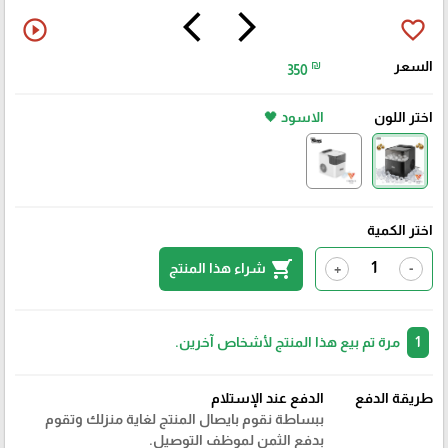
arrow_back_ios
arrow_forward_ios
play_circle_outline
favorite_border
السعر
₪
350
اختر اللون
الاسود 🖤
اختر الكمية
shopping_cart
شراء هذا المنتج
+
-
1
مرة تم بيع هذا المنتج لأشخاص آخرين.
طريقة الدفع
الدفع عند الإستلام
ببساطة نقوم بايصال المنتج لغاية منزلك وتقوم
بدفع الثمن لموظف التوصيل.