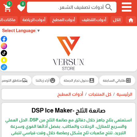
0
0
search
shopping_cart
favorite
home
الكل
أدوات التنظيف
أدوات المطبخ
أدوات الرياضة
ماكنات ال
Select Language
▼
commute
emoji_emotions
account_box
ballot
طلباتي السابقة
دخول تجار الجملة
آراء زبائننا
مناطق التوصيل
الرئيسية
كل المنتجات
أدوات المطبخ
صانعة الثلج -DSP Ice Maker
استمتعي بثلج جاهز خلال دقائق مع صانعة الثلج من DSP، الحل العملي
والسريع للمنازل، الرحلات والمكاتب. بفضل أدائها القوي وسرعة
التبريد، تنتج مكعبات ثلج بشكل رصاصة خلال وقت قياسي لتبقى