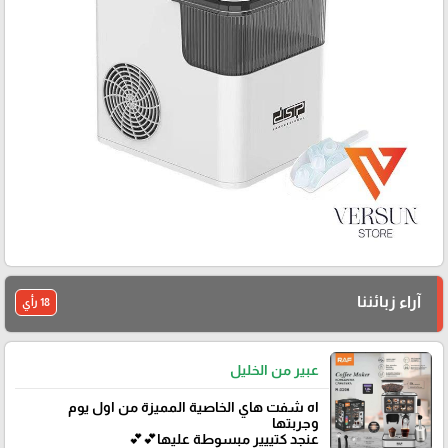
آراء زبائننا
18 رأي
عبير من الخليل
اه شفت هاي الخاصية المميزة من اول يوم
وجربتها
عنجد كتييير مبسوطة عليها💕💕