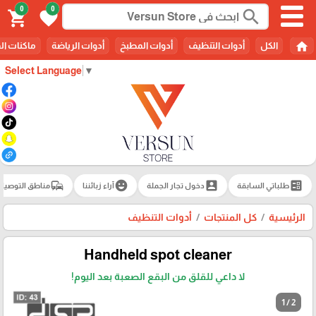
0
0
search
shopping_cart
favorite
home
الكل
أدوات التنظيف
أدوات المطبخ
أدوات الرياضة
ماكنات ال
Select Language
▼
commute
emoji_emotions
account_box
ballot
طلباتي السابقة
دخول تجار الجملة
آراء زبائننا
مناطق التوصيل
الرئيسية
كل المنتجات
أدوات التنظيف
Handheld spot cleaner
لا داعي للقلق من البقع الصعبة بعد اليوم!
1 / 2