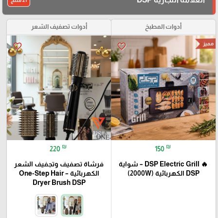
21 منتج
أدوات المطبخ
أدوات تصفيف الشعر
مميز
favorite_border
favorite_border
₪
₪
220
150
🔥 DSP Electric Grill – شواية
فرشاة تصفيف وتجفيف الشعر
DSP الكهربائية (2000W)
الكهربائية – One-Step Hair
Dryer Brush DSP