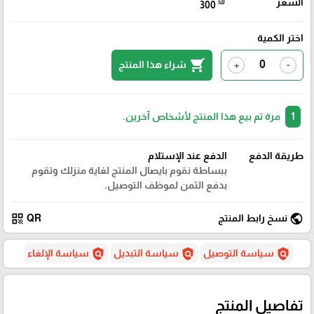
السعر
₪
300
اختر الكمية
shopping_cart
شراء هذا المنتج
+
-
1
مرة تم بيع هذا المنتج لأشخاص آخرين.
طريقة الدفع
الدفع عند الإستلام
ببساطة نقوم بايصال المنتج لغاية منزلك وتقوم
بدفع الثمن لموظف التوصيل.
qr_code
public
نسخ رابط المنتج
QR
policy
policy
policy
سياسة التوصيل
سياسة التبديل
سياسة الإلغاء
تفاصيل المنتج