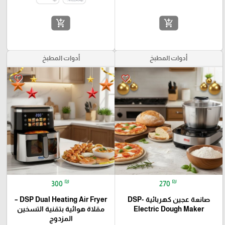
add_shopping_cart
add_shopping_cart
أدوات المطبخ
أدوات المطبخ
favorite_border
favorite_border
₪
₪
300
270
صانعة عجين كهربائية -DSP
DSP Dual Heating Air Fryer –
Electric Dough Maker
مقلاة هوائية بتقنية التسخين
المزدوج