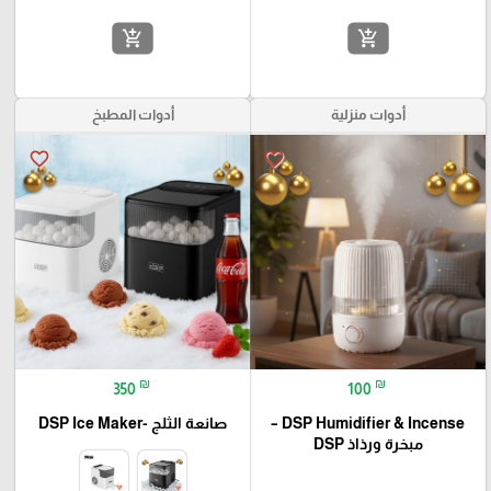
add_shopping_cart
add_shopping_cart
أدوات منزلية
أدوات المطبخ
favorite_border
favorite_border
₪
₪
350
100
DSP Humidifier & Incense –
صانعة الثلج -DSP Ice Maker
مبخرة ورذاذ DSP