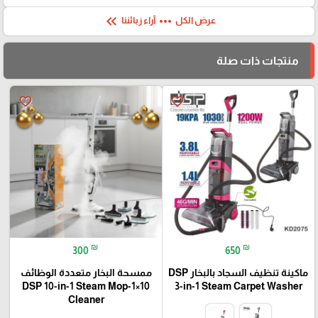
keyboard_double_arrow_left
more_horiz
عرض الكل
آراء زبائننا
منتجات ذات صلة
favorite_border
favorite_border
₪
₪
300
650
ماكينة تنظيف السجاد بالبخار DSP
ممسحة البخار متعددة الوظائف
10×1-DSP 10-in-1 Steam Mop
3-in-1 Steam Carpet Washer
Cleaner